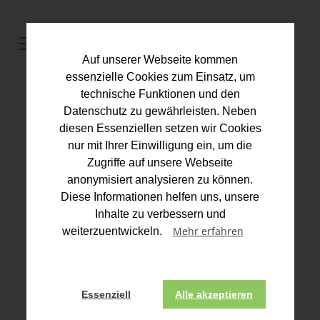
Auf unserer Webseite kommen
essenzielle Cookies zum Einsatz, um
technische Funktionen und den
Datenschutz zu gewährleisten. Neben
Informationsbrief
diesen Essenziellen setzen wir Cookies
Gesundheit & Steuern
nur mit Ihrer Einwilligung ein, um die
Zugriffe auf unsere Webseite
|
Druck/Download aktuelle Ausgabe
anonymisiert analysieren zu können.
Archiv
Diese Informationen helfen uns, unsere
Inhalte zu verbessern und
Mehr erfahren
weiterzuentwickeln.
Steuern und Recht
Zahnarztpraxis mit vielen angestellten
Zahnärzten bleibt freiberuflich
Essenziell
Alle akzeptieren
Umsatzsteuerbefreiung nur bei