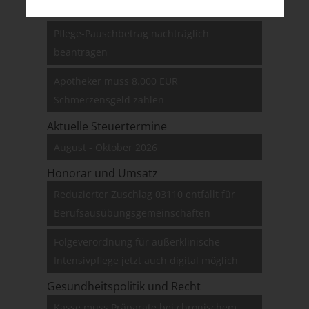
medizinischer Indikation
Pflege-Pauschbetrag nachträglich
beantragen
Apotheker muss 8.000 EUR
Schmerzensgeld zahlen
Aktuelle Steuertermine
August - Oktober 2026
Honorar und Umsatz
Reduzierter Zuschlag 03110 entfällt für
Berufsausübungsgemeinschaften
Folgeverordnung für außerklinische
Intensivpflege jetzt auch digital möglich
Gesundheitspolitik und Recht
Kasse muss Präparate bei chronischem