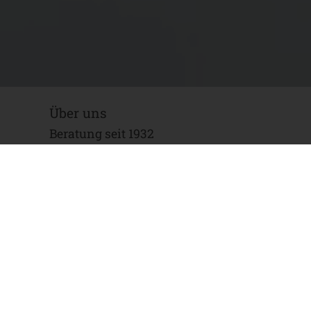
Über uns
Beratung seit 1932
Als Familienunternehmen am Standort
Recklinghausen stehen wir seit der
Gründung für persönliche und
kompetente Beratung in steuerlichen
und betriebswirtschaftlichen Fragen.
1932 gründete Dipl.-Kaufmann Erich
Tschöpe die Kanzlei und begann seine
selbständige Tätigkeit als Steuerberater.
Entgegen allen Widrigkeiten dieser Zeit