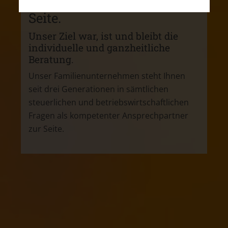
Steuerberater an Ihrer
Seite.
Unser Ziel war, ist und bleibt die
individuelle und ganzheitliche
Beratung.
Unser Familienunternehmen steht Ihnen
seit drei Generationen in sämtlichen
steuerlichen und betriebswirtschaftlichen
Fragen als kompetenter Ansprechpartner
zur Seite.